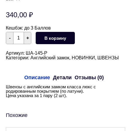
340,00
₽
Кешбэк:
до 3 Баллов
Количество
-
+
В корзину
товара
Швензы
английский
замок
Артикул:
ША-145-Р
16
Категории:
Английский замок
,
НОВИНКИ
,
ШВЕНЗЫ
мм
(родий)
Описание
Детали
Отзывы (0)
Швензы с английским замком класса люкс с
родированным покрытием (по латуни).
Цена указана за 1 пару (2 шт).
Похожие