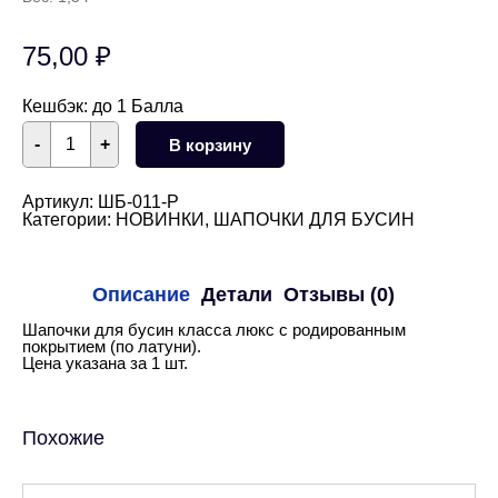
75,00
₽
Кешбэк:
до 1 Балла
Количество
-
+
В корзину
товара
Шапочки
для
бусин
Артикул:
ШБ-011-Р
11
Категории:
НОВИНКИ
,
ШАПОЧКИ ДЛЯ БУСИН
мм
(родий)
Описание
Детали
Отзывы (0)
Шапочки для бусин класса люкс с родированным
покрытием (по латуни).
Цена указана за 1 шт.
Похожие