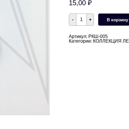
15,00
₽
Количество
-
+
В корзину
товара
Ракушка
натуральная
Каури
Артикул:
РКШ-005
серебристая
Категории:
КОЛЛЕКЦИЯ Л
20х14
мм