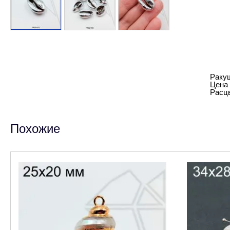
Ракуш
Цена 
Расцв
Похожие