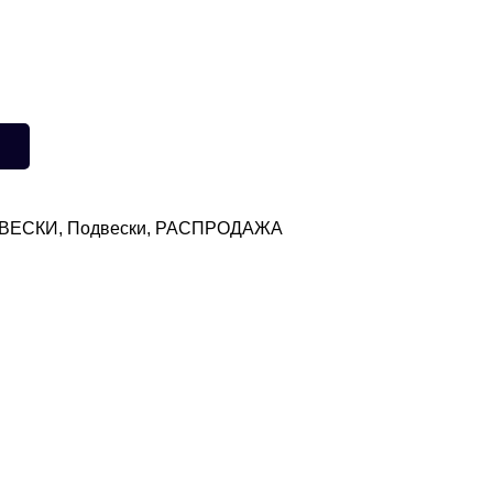
альная
кущая
на:
ла
,00 ₽.
И
ВЕСКИ
,
Подвески
,
РАСПРОДАЖА