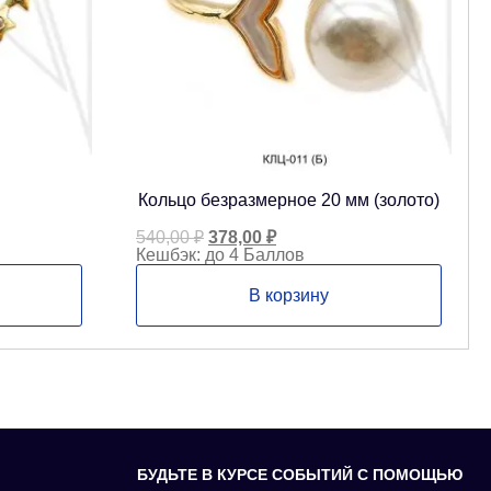
Кольцо безразмерное 20 мм (золото)
Первоначальная
Текущая
540,00
₽
378,00
₽
цена
цена:
Кешбэк:
до 4 Баллов
составляла
378,00 ₽.
540,00 ₽.
В корзину
БУДЬТЕ В КУРСЕ СОБЫТИЙ С ПОМОЩЬЮ