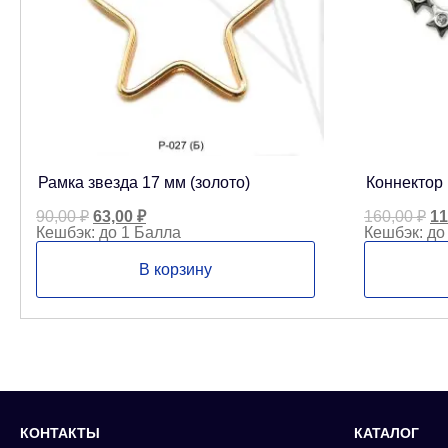
Рамка звезда 17 мм (золото)
Коннектор 
Первоначальная
Текущая
Пе
90,00
₽
63,00
₽
160,00
₽
11
цена
цена:
це
Кешбэк:
до 1 Балла
Кешбэк:
до
составляла
63,00 ₽.
со
90,00 ₽.
16
В корзину
КОНТАКТЫ
КАТАЛОГ