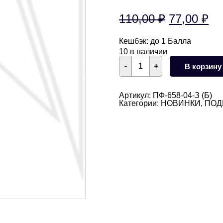
Первонач
Те
110,00
₽
77,00
₽
цена
це
Кешбэк:
до 1 Балла
составля
77
10 в наличии
Количество
-
+
В корзину
110,00 ₽.
товара
Подвески
сердечки
с
Артикул:
ПФ-658-04-З (Б)
ФИОЛЕТОВЫМ
Категории:
НОВИНКИ
,
ПОД
фианитами
6
мм
(золото)