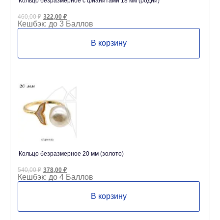
Кольцо безразмерное с фианитами 18 мм (родий)
Первоначальная
Текущая
460,00
₽
322,00
₽
цена
цена:
Кешбэк:
до 3 Баллов
составляла
322,00 ₽.
460,00 ₽.
В корзину
Кольцо безразмерное 20 мм (золото)
Первоначальная
Текущая
540,00
₽
378,00
₽
цена
цена:
Кешбэк:
до 4 Баллов
составляла
378,00 ₽.
540,00 ₽.
В корзину