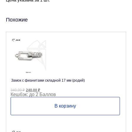
Похожие
Замок с фианитами складной 17 мм (родий)
Первоначальная
Текущая
340,00
₽
240,00
₽
цена
цена:
Кешбэк:
до 2 Баллов
составляла
240,00 ₽.
340,00 ₽.
В корзину