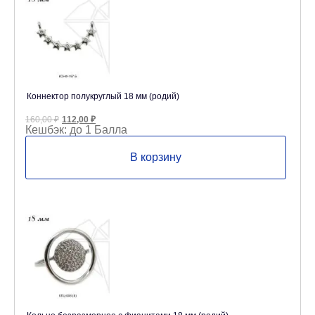
Коннектор полукруглый 18 мм (родий)
Первоначальная
Текущая
160,00
₽
112,00
₽
цена
цена:
Кешбэк:
до 1 Балла
составляла
112,00 ₽.
160,00 ₽.
В корзину