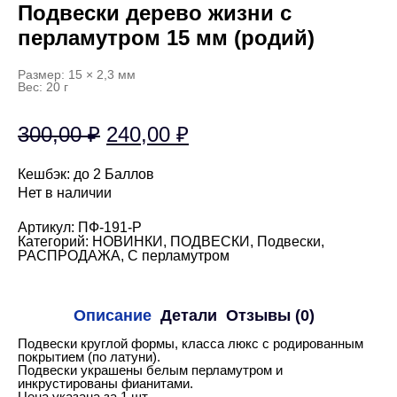
Подвески дерево жизни с
перламутром 15 мм (родий)
Размер: 15 × 2,3 мм
Вес: 20 г
Первоначальная
Текущая
300,00
₽
240,00
₽
цена
цена:
Кешбэк:
до 2 Баллов
составляла
240,00 ₽.
Нет в наличии
300,00 ₽.
Артикул:
ПФ-191-Р
Категорий:
НОВИНКИ
,
ПОДВЕСКИ
,
Подвески
,
РАСПРОДАЖА
,
С перламутром
Описание
Детали
Отзывы (0)
Подвески круглой формы, класса люкс с родированным
покрытием (по латуни).
Подвески украшены белым перламутром и
инкрустированы фианитами.
Цена указана за 1 шт.