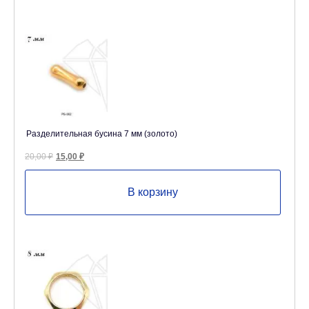
Разделительная бусина 7 мм (золото)
Первоначальная
Текущая
20,00
₽
15,00
₽
цена
цена:
составляла
15,00 ₽.
20,00 ₽.
В корзину