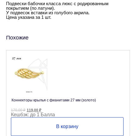
Подвески бабочки класса люкс с родированным
покрытием (по латуни).
У подвесок вставки из голубого акрила.
Цена указана за 1 шт.
Похожие
Коннекторы крылья с фианитами 27 мм (золото)
Первоначальная
Текущая
170,00
₽
119,00
₽
цена
цена:
Кешбэк:
до 1 Балла
составляла
119,00 ₽.
170,00 ₽.
В корзину