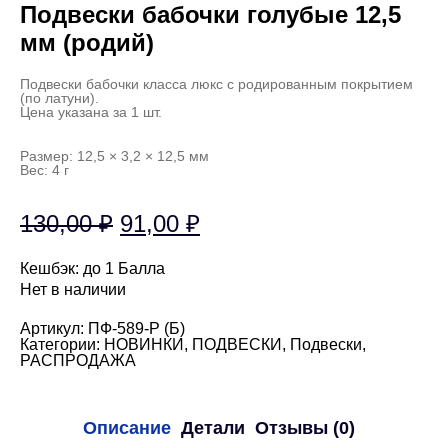
Подвески бабочки голубые 12,5
мм (родий)
Подвески бабочки класса люкс с родированным покрытием
(по латуни).
Цена указана за 1 шт.
Размер: 12,5 × 3,2 × 12,5 мм
Вес: 4 г
Первоначальная
Текущая
130,00
₽
91,00
₽
цена
цена:
Кешбэк:
до 1 Балла
составляла
91,00 ₽.
Нет в наличии
130,00 ₽.
Артикул:
ПФ-589-Р (Б)
Категории:
НОВИНКИ
,
ПОДВЕСКИ
,
Подвески
,
РАСПРОДАЖА
Описание
Детали
Отзывы (0)