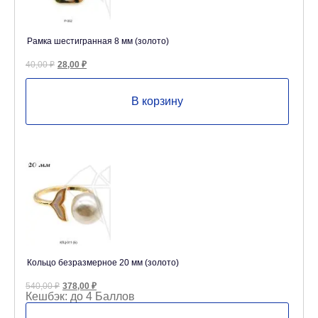
Рамка шестигранная 8 мм (золото)
Первоначальная
Текущая
40,00
₽
28,00
₽
цена
цена:
составляла
28,00 ₽.
40,00 ₽.
В корзину
Кольцо безразмерное 20 мм (золото)
Первоначальная
Текущая
540,00
₽
378,00
₽
цена
цена:
Кешбэк:
до 4 Баллов
составляла
378,00 ₽.