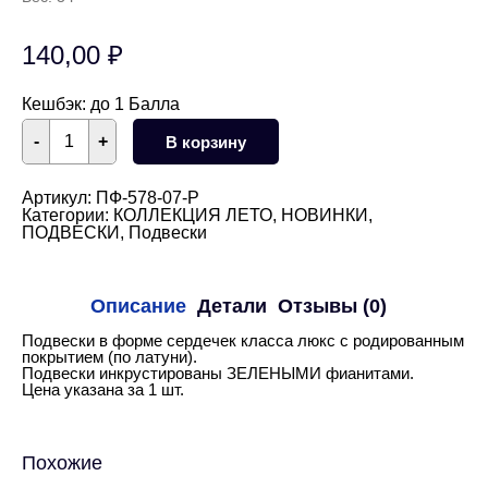
140,00
₽
Кешбэк:
до 1 Балла
Количество
-
+
В корзину
товара
Подвеска
сердце
с
Артикул:
ПФ-578-07-Р
ЗЕЛЕНЫМИ
Категории:
КОЛЛЕКЦИЯ ЛЕТО
,
НОВИНКИ
,
фианитами
ПОДВЕСКИ
,
Подвески
14,5
мм
(родий)
Описание
Детали
Отзывы (0)
Подвески в форме сердечек класса люкс с родированным
покрытием (по латуни).
Подвески инкрустированы ЗЕЛЕНЫМИ фианитами.
Цена указана за 1 шт.
Похожие