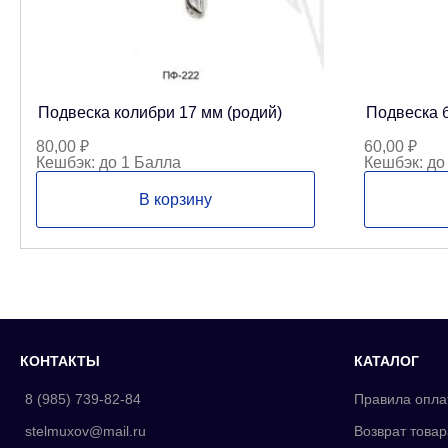
Подвеска колибри 17 мм (родий)
Подвеска б
80,00
₽
60,00
₽
Кешбэк:
до 1 Балла
Кешбэк:
до
В корзину
КОНТАКТЫ
КАТАЛОГ
8 (985) 739-82-84
Правила опла
stelmuxov@mail.ru
Возврат товар