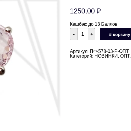
1250,00
₽
Кешбэк:
до 13 Баллов
Количество
-
+
В корзину
товара
Подвеска
сердце
с
Артикул:
ПФ-578-03-Р-ОПТ
РОЗОВЫМИ
Категорий:
НОВИНКИ
,
ОПТ
фианитами
14,5
мм
10
шт
(родий)