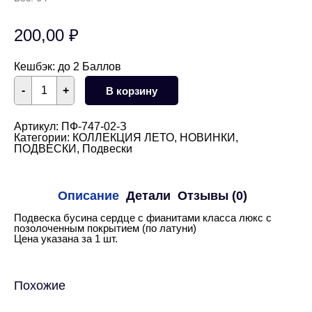
200,00
₽
Кешбэк:
до 2 Баллов
Количество
-
+
В корзину
товара
Подвеска
сердце
с
Артикул:
ПФ-747-02-З
фианитами
Категории:
КОЛЛЕКЦИЯ ЛЕТО
,
НОВИНКИ
,
13,5
ПОДВЕСКИ
,
Подвески
мм
(золото)
Описание
Детали
Отзывы (0)
Подвеска бусина сердце с фианитами класса люкс с
позолоченным покрытием (по латуни)
Цена указана за 1 шт.
Похожие