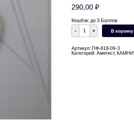
290,00
₽
Кешбэк:
до 3 Баллов
Количество
-
+
В корзину
товара
Подвеска
сердце
аметист
Артикул:
ПФ-818-09-З
24
Категорий:
Аметист
,
КАМНИ
мм
(золото)