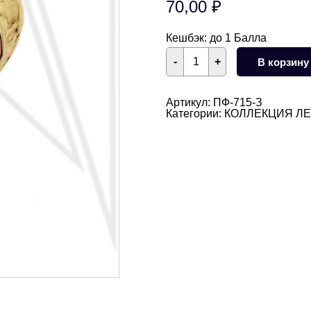
70,00
₽
Кешбэк:
до 1 Балла
Количество
-
+
В корзину
товара
Подвеска
сердце
фактурное
Артикул:
ПФ-715-З
17
Категории:
КОЛЛЕКЦИЯ Л
мм
(золото)