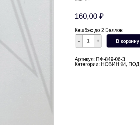
160,00
₽
Кешбэк:
до 2 Баллов
Количество
-
+
В корзину
товара
Подвеска
прямоугольная
с
Артикул:
ПФ-849-06-З
малиновым
Категории:
НОВИНКИ
,
ПОД
фианитом
10
мм
(золото)