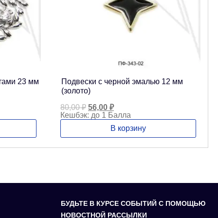
тами 23 мм
Подвески с черной эмалью 12 мм
(золото)
Первоначальная
Текущая
80,00
₽
56,00
₽
цена
цена:
Кешбэк:
до 1 Балла
составляла
56,00 ₽.
В корзину
80,00 ₽.
БУДЬТЕ В КУРСЕ СОБЫТИЙ С ПОМОЩЬЮ
НОВОСТНОЙ РАССЫЛКИ