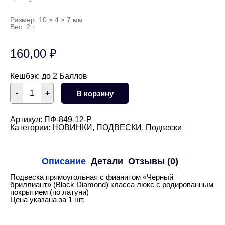
Размер: 10 × 4 × 7 мм
Вес: 2 г
160,00
₽
Кешбэк:
до 2 Баллов
Количество
-
+
В корзину
товара
Подвеска
прямоугольная
с
Артикул:
ПФ-849-12-Р
фианитом
Категории:
НОВИНКИ
,
ПОДВЕСКИ
,
Подвески
"Черный
бриллиант"
10х7
мм
Описание
Детали
Отзывы (0)
(родий)
Подвеска прямоугольная с фианитом «Черный
бриллиант» (Black Diamond) класса люкс с родированным
покрытием (по латуни)
Цена указана за 1 шт.