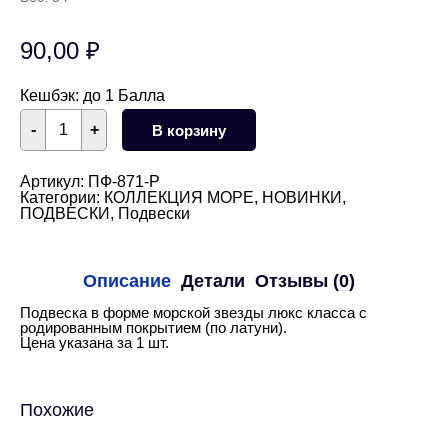
90,00
₽
Кешбэк:
до 1 Балла
Количество
-
+
В корзину
товара
Подвеска
морская
звезда
Артикул:
ПФ-871-Р
10
Категории:
КОЛЛЕКЦИЯ МОРЕ
,
НОВИНКИ
,
мм
ПОДВЕСКИ
,
Подвески
(родий)
Описание
Детали
Отзывы (0)
Подвеска в форме морской звезды люкс класса с
родированным покрытием (по латуни).
Цена указана за 1 шт.
Похожие