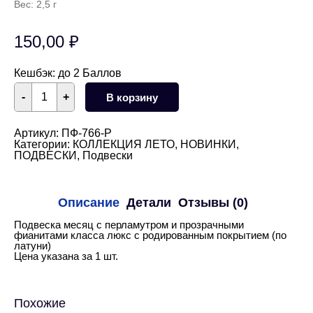
Вес: 2,5 г
150,00
₽
Кешбэк:
до 2 Баллов
Количество
-
+
В корзину
товара
Подвеска
месяц
с
Артикул:
ПФ-766-Р
перламутром
Категории:
КОЛЛЕКЦИЯ ЛЕТО
,
НОВИНКИ
,
и
ПОДВЕСКИ
,
Подвески
прозрачными
фианитами
(родий)
Описание
Детали
Отзывы (0)
Подвеска месяц с перламутром и прозрачными
фианитами класса люкс с родированным покрытием (по
латуни)
Цена указана за 1 шт.
Похожие