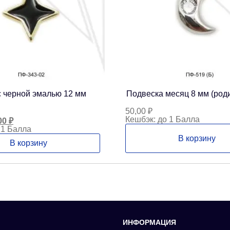
с черной эмалью 12 мм
Подвеска месяц 8 мм (род
50,00
₽
Кешбэк:
до 1 Балла
воначальная
Текущая
00
₽
а
цена:
 1 Балла
тавляла
56,00 ₽.
В корзину
В корзину
00 ₽.
ИНФОРМАЦИЯ