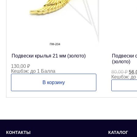
Подвески крылья 21 мм (золото)
Подвески 
(золото)
130,00
₽
Кешбэк:
до 1 Балла
Пер
80,00
₽
56,
цен
Кешбэк:
до
сос
В корзину
80,
КОНТАКТЫ
КАТАЛОГ