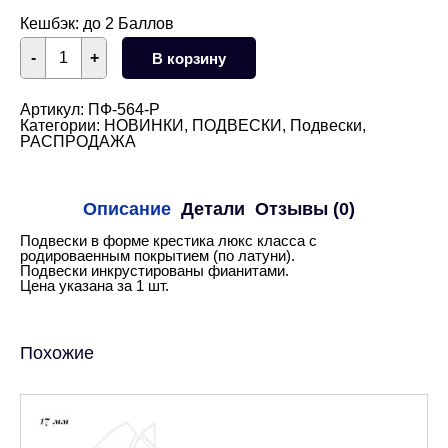
Кешбэк:
до 2 Баллов
Количество
-
+
В корзину
товара
Подвеска
крест
с
Артикул:
ПФ-564-Р
прозрачными
Категории:
НОВИНКИ
,
ПОДВЕСКИ
,
Подвески
,
фианитами
РАСПРОДАЖА
18
мм
(родий)
Описание
Детали
Отзывы (0)
Подвески в форме крестика люкс класса с
родироваенным покрытием (по латуни).
Подвески инкрустированы фианитами.
Цена указана за 1 шт.
Похожие