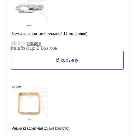
Замок с фианитами складной 17 мм (родий)
Первоначальная
Текущая
340,00
₽
240,00
₽
цена
цена:
Кешбэк:
до 2 Баллов
составляла
240,00 ₽.
340,00 ₽.
В корзину
Рамка квадратная 15 мм (золото)