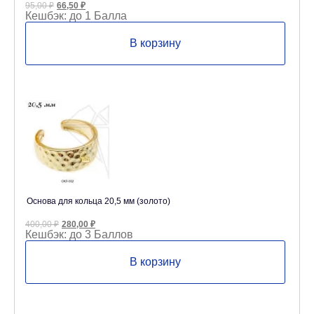
Первоначальная
Текущая
95,00
₽
66,50
₽
цена
цена:
Кешбэк:
до 1 Балла
составляла
66,50 ₽.
95,00 ₽.
В корзину
Основа для кольца 20,5 мм (золото)
Первоначальная
Текущая
400,00
₽
280,00
₽
цена
цена:
Кешбэк:
до 3 Баллов
составляла
280,00 ₽.
400,00 ₽.
В корзину