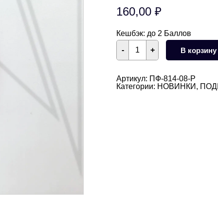
160,00
₽
Кешбэк:
до 2 Баллов
Количество
-
+
В корзину
товара
Подвеска
клубника
розовая
Артикул:
ПФ-814-08-Р
24
Категории:
НОВИНКИ
,
ПОД
мм
(родий)