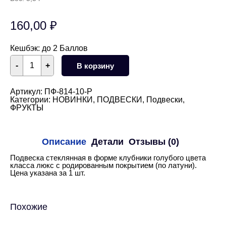
160,00
₽
Кешбэк:
до 2 Баллов
Количество
-
+
В корзину
товара
Подвеска
клубника
голубая
Артикул:
ПФ-814-10-Р
24
Категории:
НОВИНКИ
,
ПОДВЕСКИ
,
Подвески
,
мм
ФРУКТЫ
(родий)
Описание
Детали
Отзывы (0)
Подвеска стеклянная в форме клубники голубого цвета
класса люкс с родированным покрытием (по латуни).
Цена указана за 1 шт.
Похожие