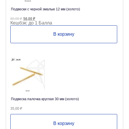
Подвески с черной эмалью 12 мм (золото)
Первоначальная
Текущая
80,00
₽
56,00
₽
цена
цена:
Кешбэк:
до 1 Балла
составляла
56,00 ₽.
80,00 ₽.
В корзину
Подвеска палочка круглая 30 мм (золото)
35,00
₽
В корзину