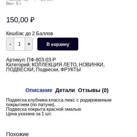
Вес: 5 г
150,00
₽
Кешбэк:
до 2 Баллов
Количество
-
+
В корзину
товара
Подвеска
клубника
32х23
Артикул:
ПФ-803-03-Р
мм
Категорий:
КОЛЛЕКЦИЯ ЛЕТО
,
НОВИНКИ
,
(родий)
ПОДВЕСКИ
,
Подвески
,
ФРУКТЫ
Описание
Детали
Отзывы (0)
Подвеска клубника класса люкс с родированным
покрытием (по латуни).
Подвеска покрыта красной эмалью
Цена указана за 1 шт.
Похожие