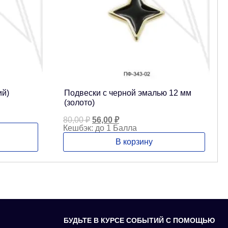
ий)
Подвески с черной эмалью 12 мм
(золото)
Первоначальная
Текущая
80,00
₽
56,00
₽
цена
цена:
Кешбэк:
до 1 Балла
составляла
56,00 ₽.
В корзину
80,00 ₽.
БУДЬТЕ В КУРСЕ СОБЫТИЙ С ПОМОЩЬЮ