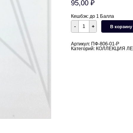
95,00
₽
Кешбэк:
до 1 Балла
Количество
-
+
В корзину
товара
Подвеска
клубника
18
Артикул:
ПФ-806-01-Р
мм
Категорий:
КОЛЛЕКЦИЯ Л
(родий)