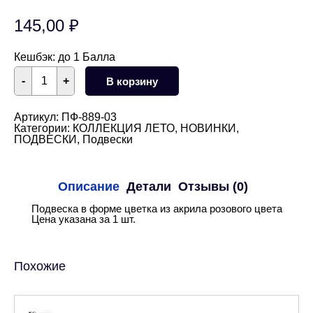
145,00
₽
Кешбэк:
до 1 Балла
Количество
-
+
В корзину
товара
Подвеска
цветок
акриловый
Артикул:
ПФ-889-03
розовый
Категории:
КОЛЛЕКЦИЯ ЛЕТО
,
НОВИНКИ
,
45
ПОДВЕСКИ
,
Подвески
мм
Описание
Детали
Отзывы (0)
Подвеска в форме цветка из акрила розового цвета
Цена указана за 1 шт.
Похожие