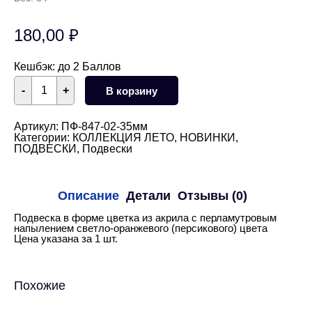
180,00
₽
Кешбэк:
до 2 Баллов
Количество
-
+
В корзину
товара
Подвеска
цветок
акриловый
Артикул:
ПФ-847-02-35мм
Персиковый
Категории:
КОЛЛЕКЦИЯ ЛЕТО
,
НОВИНКИ
,
35
ПОДВЕСКИ
,
Подвески
мм
Описание
Детали
Отзывы (0)
Подвеска в форме цветка из акрила с перламутровым
напылением светло-оранжевого (персикового) цвета
Цена указана за 1 шт.
Похожие