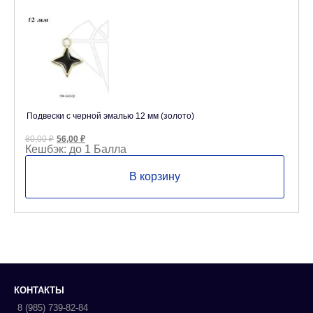
Подвески с черной эмалью 12 мм (золото)
Первоначальная
Текущая
80,00
₽
56,00
₽
цена
цена:
Кешбэк:
до 1 Балла
составляла
56,00 ₽.
80,00 ₽.
В корзину
КОНТАКТЫ
8 (985) 739-82-84