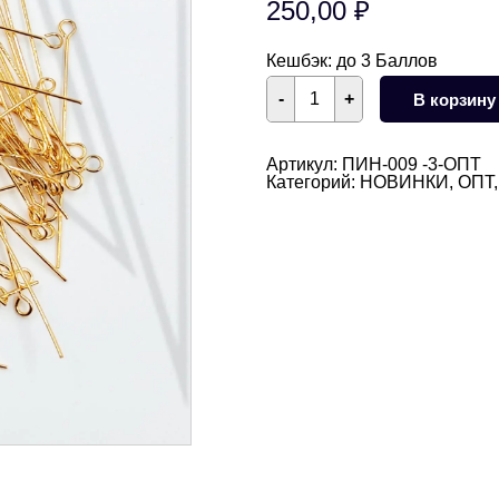
250,00
₽
Кешбэк:
до 3 Баллов
Количество
-
+
В корзину
товара
Пины
с
петелькой
Артикул:
ПИН-009 -3-ОПТ
50
Категорий:
НОВИНКИ
,
ОПТ
мм,
10
гр
(50-
54
шт)
(золото)