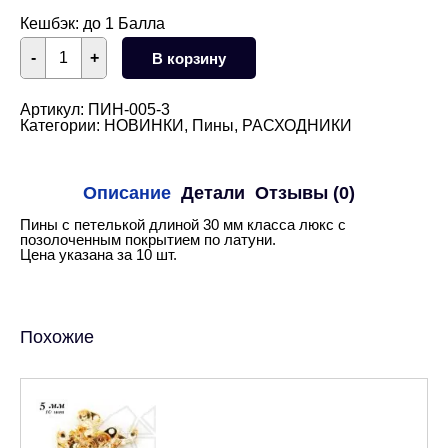
Кешбэк:
до 1 Балла
Количество
-
+
В корзину
товара
Пины
с
петелькой
Артикул:
ПИН-005-3
30
Категории:
НОВИНКИ
,
Пины
,
РАСХОДНИКИ
мм,
10
шт
(золото)
Описание
Детали
Отзывы (0)
Пины с петелькой длиной 30 мм класса люкс с
позолоченным покрытием по латуни.
Цена указана за 10 шт.
Похожие