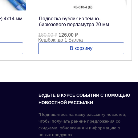
е) 4х14 мм
Подвеска бублик из темно-
бирюзового перламутра 20 мм
Первоначальная
Текущая
180,00
₽
126,00
₽
цена
цена:
Кешбэк:
до 1 Балла
составляла
126,00 ₽.
В корзину
180,00 ₽.
БУДЬТЕ В КУРСЕ СОБЫТИЙ С ПОМОЩЬЮ
НОВОСТНОЙ РАССЫЛКИ
*Подпишитесь на нашу рассылку новостей,
чтобы получать ранние предложения со
скидками, обновления и информацию о
новых продуктах