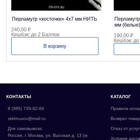
Перламутр «косточки» 4х7 мм НИТЬ
Перламутро
мм (белые
240,00
₽
Кешбэк:
до 2 Баллов
190,00
₽
Кешбэк:
до
В корзину
КОНТАКТЫ
КАТАЛОГ
8 (985) 739-82-84
Правила опла
stelmuxov@mail.ru
Возврат товар
Для самовывоза:
Отказ от услуг
Россия, г. Москва, ул. Высокая д. 13 (м.
Условия доста