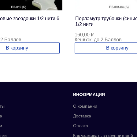
вые звездочки 1/2 нити 6
Перламутр трубочки (сини
)
1/2 нити
160,00
₽
 2 Баллов
Кешбэк:
до 2 Баллов
В корзину
В корзину
ИНФОРМАЦИЯ
ты
О компании
а
Доставка
и
Оплата
вки
Как ухаживать за фурниторой