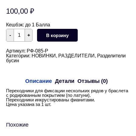
100,00
₽
Кешбэк:
до 1 Балла
Количество
-
+
В корзину
товара
Переходники
для
браслетов
Артикул:
РФ-085-Р
2
Категории:
НОВИНКИ
,
РАЗДЕЛИТЕЛИ
,
Разделители
ряда
бусин
(родий)
Описание
Детали
Отзывы (0)
Переходники для фиксации нескольких рядов у браслета
с родированным покрытием (по латуни).
Переходники инкрустированы фианитами.
Цена указана за 1 шт.
Похожие