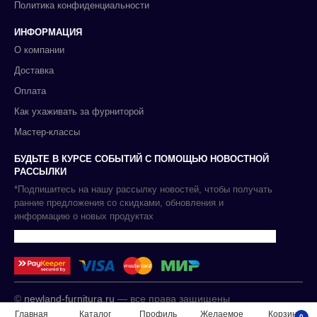
Политика конфиденциальности
ИНФОРМАЦИЯ
О компании
Доставка
Оплата
Как ухаживать за фурниторой
Мастер-классы
БУДЬТЕ В КУРСЕ СОБЫТИЙ С ПОМОЩЬЮ НОВОСТНОЙ
РАССЫЛКИ
*Подпишитесь на нашу рассылку новостей, чтобы получать
ранние предложения со скидками, обновления и
информацию о новых продуктах
©
newland-furnitura.ru
— все права защищены
Главная
Каталог
Профиль
Желаемое
Корзина
0