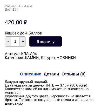
Размер: 4 × 4 мм
Вес: 13 г
420,00
₽
Кешбэк:
до 4 Баллов
Количество
-
+
В корзину
товара
Лазурит
круглый
гладкий
Артикул:
КЛА-Д04
глянцевый
Категории:
КАМНИ
,
Лазурит
,
НОВИНКИ
4
мм
НИТЬ
Описание
Детали
Отзывы (0)
Лазурит круглый гладкий.
Цена указана за целую НИТЬ — 37 см (80 бусин)
Количество камней на нити может не значительно
меняться.
Вкрапления другого цвета, неровности не является
браком. Так как это натуральные камни и их наличие
допустимо