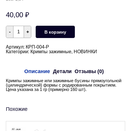
40,00
₽
Количество
-
+
В корзину
товара
Кримпы
зажимные
бусины
Артикул:
КРП-004-Р
1,5х1,5
Категории:
Кримпы зажимные
,
НОВИНКИ
мм
(родий)
Описание
Детали
Отзывы (0)
Кримпы зажимные или зажимные бусины прямоугольной
(цилиндрической) формы с родированным покрытием.
Цена указана за 1 гр (примерно 160 шт).
Похожие