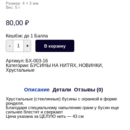
Размер: 4 × 3 мм
Вес: 5 г
80,00
₽
Кешбэк:
до 1 Балла
Количество
-
+
В корзину
товара
Хрустальные
рондели
ФУКСИЯ
Артикул:
БХ-003-16
4х3
Категории:
БУСИНЫ НА НИТЯХ
,
НОВИНКИ
,
мм
Хрустальные
Описание
Детали
Отзывы (0)
Хрустальные (стеклянные) бусины с огранкой в форме
ронделя.
Благодаря специальному напылению грани у бусин еще
сильнее блестят и сверкают
Цена указана за ЦЕЛУЮ нить — 43 см