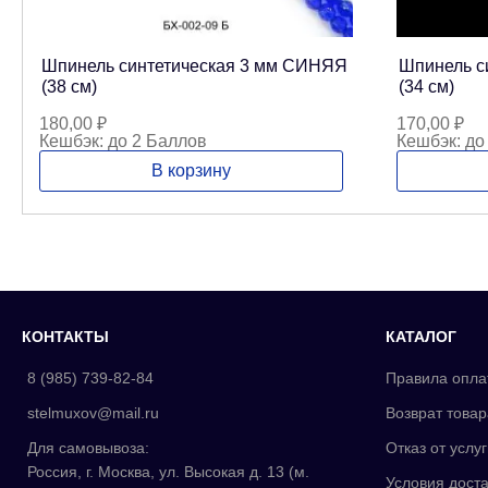
Шпинель синтетическая 3 мм СИНЯЯ
Шпинель с
(38 см)
(34 см)
180,00
₽
170,00
₽
Кешбэк:
до 2 Баллов
Кешбэк:
до
В корзину
КОНТАКТЫ
КАТАЛОГ
8 (985) 739-82-84
Правила опла
stelmuxov@mail.ru
Возврат товар
Для самовывоза:
Отказ от услуг
Россия, г. Москва, ул. Высокая д. 13 (м.
Условия доста