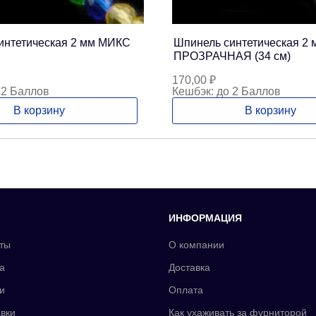
интетическая 2 мм МИКС
Шпинель синтетическая 2 
ПРОЗРАЧНАЯ (34 см)
170,00
₽
 2 Баллов
Кешбэк:
до 2 Баллов
В корзину
В корзину
ИНФОРМАЦИЯ
ты
О компании
а
Доставка
и
Оплата
вки
Как ухаживать за фурниторой