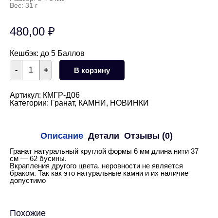
Вес: 31 г
480,00
₽
Кешбэк:
до 5 Баллов
Количество
-
+
В корзину
товара
Гранат
круглый
гладкий
Артикул:
КМГР-Д06
глянцевый
Категории:
Гранат
,
КАМНИ
,
НОВИНКИ
6
мм
НИТЬ
Описание
Детали
Отзывы (0)
Гранат натуральный круглой формы 6 мм длина нити 37
см — 62 бусины.
Вкрапления другого цвета, неровности не является
браком. Так как это натуральные камни и их наличие
допустимо
Похожие