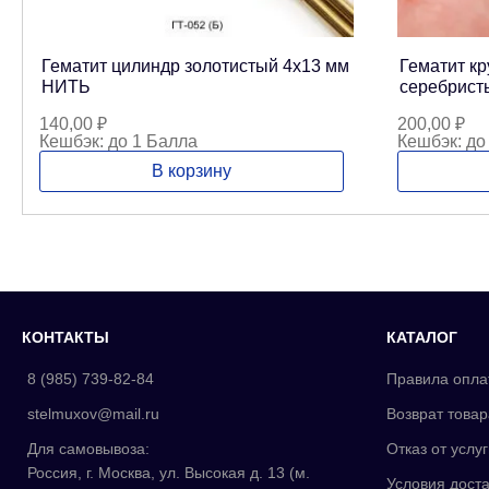
Гематит цилиндр золотистый 4х13 мм
Гематит кр
НИТЬ
серебрист
140,00
₽
200,00
₽
Кешбэк:
до 1 Балла
Кешбэк:
до
В корзину
КОНТАКТЫ
КАТАЛОГ
8 (985) 739-82-84
Правила опла
stelmuxov@mail.ru
Возврат товар
Для самовывоза:
Отказ от услуг
Россия, г. Москва, ул. Высокая д. 13 (м.
Условия доста