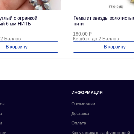
углый с огранкой
Гематит звезды золотистые
ый 6 мм НИТЬ
нити
180,00
₽
 2 Баллов
Кешбэк:
до 2 Баллов
В корзину
В корзину
ИНФОРМАЦИЯ
ты
О компании
а
Доставка
и
Оплата
вки
Как ухаживать за фурниторой