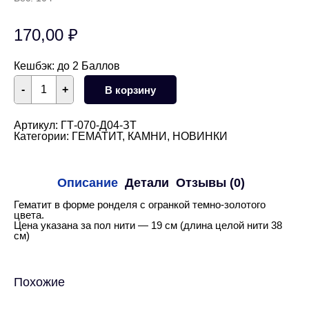
170,00
₽
Кешбэк:
до 2 Баллов
Количество
-
+
В корзину
товара
Гематит
рондель
темно-
Артикул:
ГТ-070-Д04-ЗТ
золотой
Категории:
ГЕМАТИТ
,
КАМНИ
,
НОВИНКИ
4
мм
1/2
нити
Описание
Детали
Отзывы (0)
Гематит в форме ронделя с огранкой темно-золотого
цвета.
Цена указана за пол нити — 19 см (длина целой нити 38
см)
Похожие