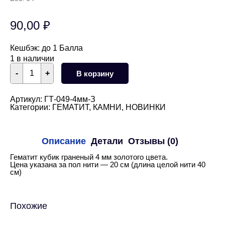
90,00
₽
Кешбэк:
до 1 Балла
1 в наличии
Количество
-
+
В корзину
товара
Гематит
кубик
граненый
Артикул:
ГТ-049-4мм-З
золотой
Категории:
ГЕМАТИТ
,
КАМНИ
,
НОВИНКИ
4
мм
1/2
нити
Описание
Детали
Отзывы (0)
Гематит кубик граненый 4 мм золотого цвета.
Цена указана за пол нити — 20 см (длина целой нити 40
см)
Похожие