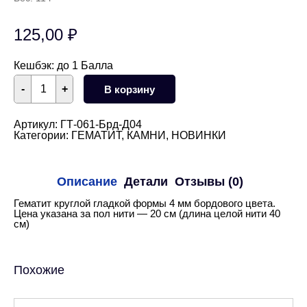
125,00
₽
Кешбэк:
до 1 Балла
Количество
-
+
В корзину
товара
Гематит
круглый
бордовый
Артикул:
ГТ-061-Брд-Д04
4
Категории:
ГЕМАТИТ
,
КАМНИ
,
НОВИНКИ
мм
1/2
нити
Описание
Детали
Отзывы (0)
Гематит круглой гладкой формы 4 мм бордового цвета.
Цена указана за пол нити — 20 см (длина целой нити 40
см)
Похожие