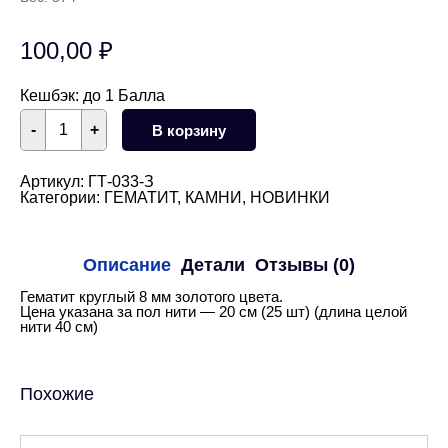
100,00
₽
Кешбэк:
до 1 Балла
Количество
-
+
В корзину
товара
Гематит
круглый
золотой
Артикул:
ГТ-033-З
8
Категории:
ГЕМАТИТ
,
КАМНИ
,
НОВИНКИ
мм
1/2
нити
Описание
Детали
Отзывы (0)
Гематит круглый 8 мм золотого цвета.
Цена указана за пол нити — 20 см (25 шт) (длина целой
нити 40 см)
Похожие