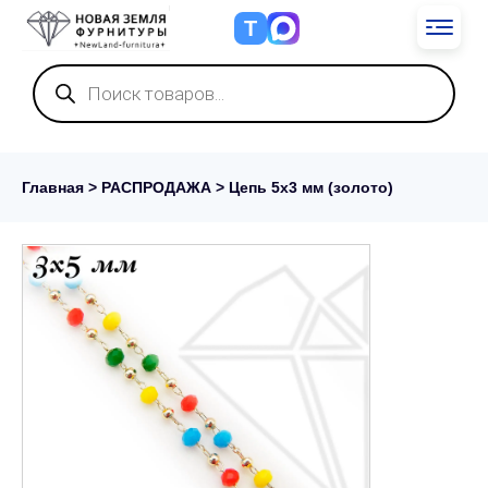
Т
Поиск
товаров
Главная
>
РАСПРОДАЖА
> Цепь 5х3 мм (золото)