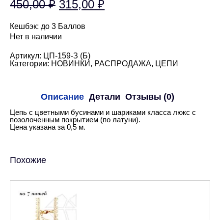
Первоначальная
Текущая
450,00
₽
315,00
₽
цена
цена:
Кешбэк:
до 3 Баллов
составляла
315,00 ₽.
Нет в наличии
450,00 ₽.
Артикул:
ЦП-159-З (Б)
Категории:
НОВИНКИ
,
РАСПРОДАЖА
,
ЦЕПИ
Описание
Детали
Отзывы (0)
Цепь с цветными бусинами и шариками класса люкс с
позолоченным покрытием (по латуни).
Цена указана за 0,5 м.
Похожие