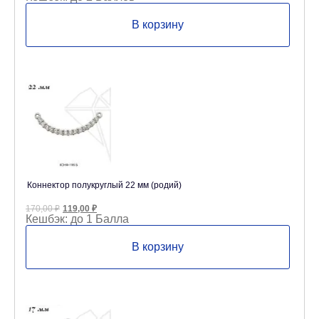
составляла
240,00 ₽.
340,00 ₽.
В корзину
Коннектор полукруглый 22 мм (родий)
Первоначальная
Текущая
170,00
₽
119,00
₽
цена
цена:
Кешбэк:
до 1 Балла
составляла
119,00 ₽.
170,00 ₽.
В корзину