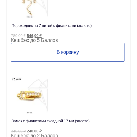
Переходник на 7 нитей с фианитами (золото)
Первоначальная
Текущая
780,00
₽
546,00
₽
цена
цена:
Кешбэк:
до 5 Баллов
составляла
546,00 ₽.
780,00 ₽.
В корзину
Замок с фианитами складной 17 мм (золото)
Первоначальная
Текущая
340,00
₽
240,00
₽
цена
цена:
Кешбэк:
до 2 Баллов