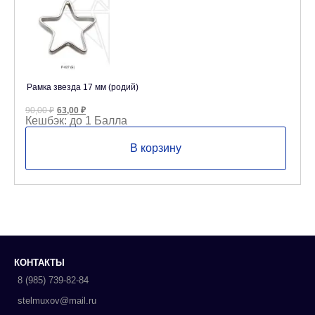
Рамка звезда 17 мм (родий)
Первоначальная
Текущая
90,00
₽
63,00
₽
цена
цена:
Кешбэк:
до 1 Балла
составляла
63,00 ₽.
90,00 ₽.
В корзину
КОНТАКТЫ
8 (985) 739-82-84
stelmuxov@mail.ru