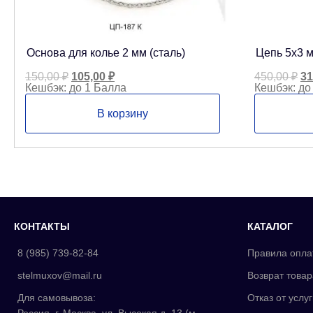
Основа для колье 2 мм (сталь)
Цепь 5х3 м
Первоначальная
Текущая
Пе
150,00
₽
105,00
₽
450,00
₽
31
цена
цена:
це
Кешбэк:
до 1 Балла
Кешбэк:
до
составляла
105,00 ₽.
со
150,00 ₽.
45
В корзину
КОНТАКТЫ
КАТАЛОГ
8 (985) 739-82-84
Правила опла
stelmuxov@mail.ru
Возврат товар
Для самовывоза:
Отказ от услуг