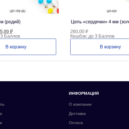
м (родий)
Цепь «сердечки» 4 мм (зол
рвоначальная
Текущая
5,00
₽
260,00
₽
на
цена:
 3 Баллов
Кешбэк:
до 3 Баллов
ставляла
315,00 ₽.
0,00 ₽.
В корзину
В корзину
ИНФОРМАЦИЯ
ты
О компании
а
Доставка
и
Оплата