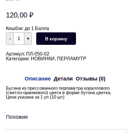
120,00
₽
Кешбэк:
до 1 Балла
Количество
-
+
В корзину
товара
Бусина
из
перламутра
Артикул:
ПЛ-050-02
"Бутон"
Категории:
НОВИНКИ
,
ПЕРЛАМУТР
коралловая
11
мм
10
Описание
Детали
Отзывы (0)
шт
Бусина из прессованного перламутра кораллового
(светло-оранжевого) цвета в форме бутона цветка.
Цена указана за 1 уп (10 шт)
Похожие