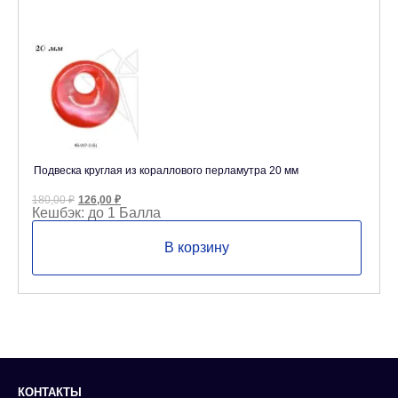
Подвеска круглая из кораллового перламутра 20 мм
Первоначальная
Текущая
180,00
₽
126,00
₽
цена
цена:
Кешбэк:
до 1 Балла
составляла
126,00 ₽.
180,00 ₽.
В корзину
КОНТАКТЫ