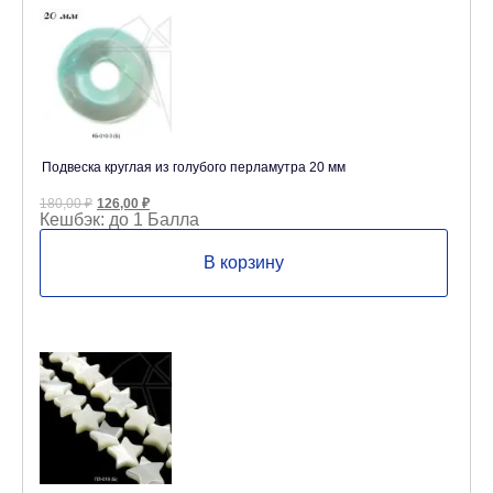
Подвеска круглая из голубого перламутра 20 мм
Первоначальная
Текущая
180,00
₽
126,00
₽
цена
цена:
Кешбэк:
до 1 Балла
составляла
126,00 ₽.
180,00 ₽.
В корзину