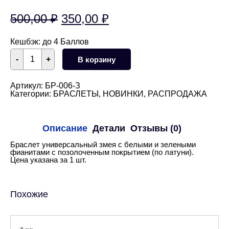
Первоначальная
Текущая
500,00
₽
350,00
₽
цена
цена:
Кешбэк:
до 4 Баллов
составляла
350,00 ₽.
Количество
-
+
В корзину
товара
500,00 ₽.
Браслет
универсальный
змея
Артикул:
БР-006-З
с
Категории:
БРАСЛЕТЫ
,
НОВИНКИ
,
РАСПРОДАЖА
фианитами
(золото)
Описание
Детали
Отзывы (0)
Браслет универсальный змея с белыми и зелеными
фианитами с позолоченным покрытием (по латуни).
Цена указана за 1 шт.
Похожие