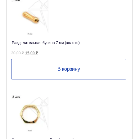
Разделительная бусина 7 мм (золото)
Первоначальная
Текущая
20,00
₽
15,00
₽
цена
цена:
составляла
15,00 ₽.
20,00 ₽.
В корзину