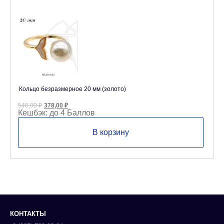
Кольцо безразмерное 20 мм (золото)
Первоначальная
Текущая
540,00
₽
378,00
₽
цена
цена:
Кешбэк:
до 4 Баллов
составляла
378,00 ₽.
540,00 ₽.
В корзину
КОНТАКТЫ