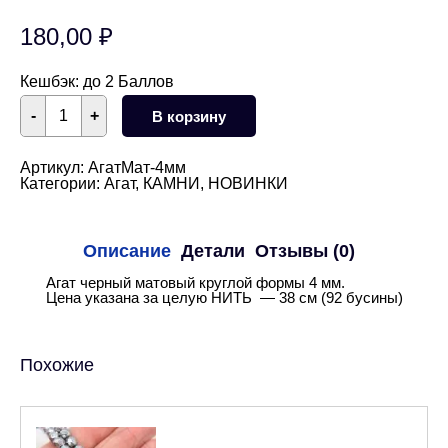
180,00
₽
Кешбэк:
до 2 Баллов
Количество
-
+
В корзину
товара
Агат
черный
круглый
Артикул:
АгатМат-4мм
матовый
Категории:
Агат
,
КАМНИ
,
НОВИНКИ
4
мм
НИТЬ
Описание
Детали
Отзывы (0)
Агат черный матовый круглой формы 4 мм.
Цена указана за целую НИТЬ — 38 см (92 бусины)
Похожие