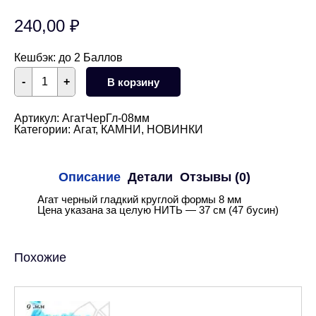
240,00
₽
Кешбэк:
до 2 Баллов
Количество
-
+
В корзину
товара
Агат
черный
круглый
Артикул:
АгатЧерГл-08мм
гладкий
Категории:
Агат
,
КАМНИ
,
НОВИНКИ
глянцевый
8
мм
НИТЬ
Описание
Детали
Отзывы (0)
Агат черный гладкий круглой формы 8 мм
Цена указана за целую НИТЬ — 37 см (47 бусин)
Похожие