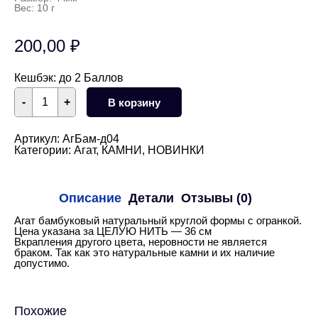
Вес: 10 г
200,00
₽
Кешбэк:
до 2 Баллов
Количество
-
+
В корзину
товара
Агат
бамбуковый
круглый
Артикул:
АгБам-д04
огранка
Категории:
Агат
,
КАМНИ
,
НОВИНКИ
4
мм
нить
Описание
Детали
Отзывы (0)
Агат бамбуковый натуральный круглой формы с огранкой.
Цена указана за ЦЕЛУЮ НИТЬ — 36 см
Вкрапления другого цвета, неровности не является
браком. Так как это натуральные камни и их наличие
допустимо.
Похожие