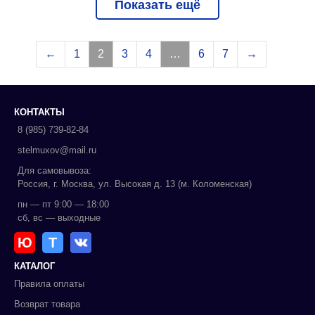
Показать ещё
←
1
2
3
4
…
6
7
→
КОНТАКТЫ
8 (985) 739-82-84
stelmuxov@mail.ru
Для самовывоза:
Россия, г. Москва, ул. Высокая д. 13 (м. Коломенская)
пн — пт 9:00 — 18:00
сб, вс — выходные
Ю
Т
КАТАЛОГ
Правила оплаты
Возврат товара