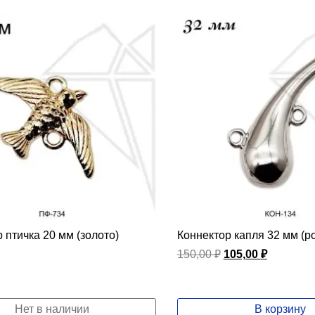
 птичка 20 мм (золото)
Коннектор капля 32 мм (р
Первоначальная
Текущая
150,00
₽
105,00
₽
цена
цена:
составляла
105,00 ₽.
150,00 ₽.
Нет в наличии
В корзину