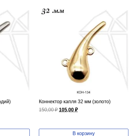
одий)
Коннектор капля 32 мм (золото)
Первоначальная
Текущая
150,00
₽
105,00
₽
цена
цена:
составляла
105,00 ₽.
150,00 ₽.
В корзину