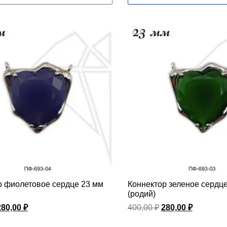
р фиолетовое сердце 23 мм
Коннектор зеленое сердц
(родий)
Первоначальная
Текущая
Первоначальная
Текущая
280,00
₽
400,00
₽
280,00
₽
цена
цена:
цена
цена:
составляла
280,00 ₽.
составляла
280,00 ₽.