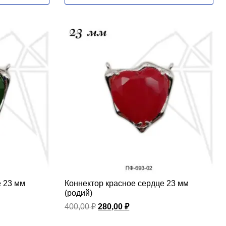
е 23 мм
Коннектор красное сердце 23 мм
(родий)
Первоначальная
Текущая
400,00
₽
280,00
₽
цена
цена:
составляла
280,00 ₽.