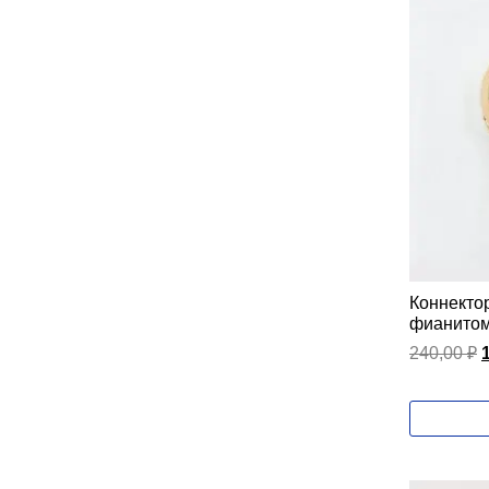
Коннекто
фианитом
240,00
₽
2