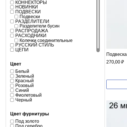
КОННЕКТОРЫ
НОВИНКИ
ПОДВЕСКИ
Подвески
РАЗДЕЛИТЕЛИ
Разделители бусин
РАСПРОДАЖА
РАСХОДНИКИ
Колечки соединительные
РУССКИЙ СТИЛЬ
ЦЕПИ
Подвеска
270,00
₽
Цвет
Белый
Зеленый
Красный
Розовый
Синий
Фиолетовый
Черный
Цвет фурнитуры
Под золото
Под серебро