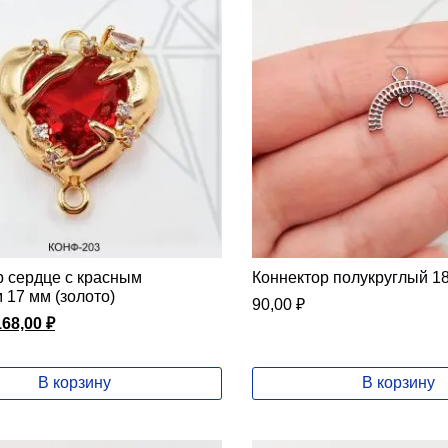
р сердце с красным
Коннектор полукруглый 18
 17 мм (золото)
90,00
₽
Первоначальная
Текущая
168,00
₽
цена
цена:
составляла
168,00 ₽.
40,00 ₽.
В корзину
В корзину