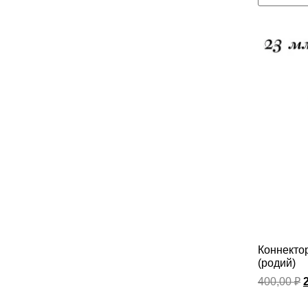
Коннекто
(родий)
400,00
₽