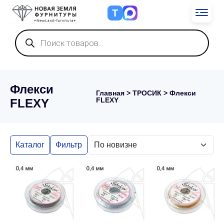
Т
Поиск
товаров
Флекси
Главная
>
ТРОСИК
> Флекси
FLEXY
FLEXY
Каталог
Фильтр