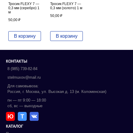
Тросик FLEXY 7 —
Тросик FLEXY 7 —
0,3 мм (серебро) 1
0,3 мм (золото) 1 м
м
50,00
₽
50,00
₽
В корзину
В корзину
КОНТАКТЫ
8 (985) 739-82-84
stelmuxov@mail.ru
Для самовывоза:
Россия, г. Москва, ул. Высокая д. 13 (м. Коломенская)
пн — пт 9:00 — 18:00
сб, вс — выходные
Ю
Т
КАТАЛОГ