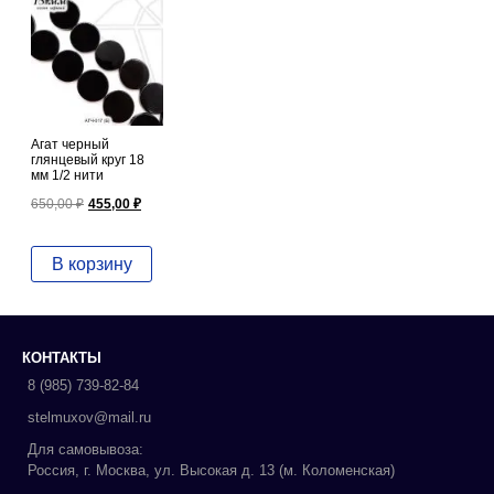
Агат черный
глянцевый круг 18
мм 1/2 нити
Первоначальная
Текущая
650,00
₽
455,00
₽
цена
цена:
составляла
455,00 ₽.
650,00 ₽.
В корзину
КОНТАКТЫ
8 (985) 739-82-84
stelmuxov@mail.ru
Для самовывоза:
Россия, г. Москва, ул. Высокая д. 13 (м. Коломенская)