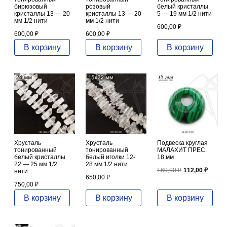
бирюзовый
розовый
белый кристаллы
кристаллы 13 — 20
кристаллы 13 — 20
5 — 19 мм 1/2 нити
мм 1/2 нити
мм 1/2 нити
600,00
₽
600,00
₽
600,00
₽
В корзину
В корзину
В корзину
Хрусталь
Хрусталь
Подвеска круглая
тонированный
тонированный
МАЛАХИТ ПРЕС.
белый кристаллы
белый иголки 12-
18 мм
22 — 25 мм 1/2
28 мм 1/2 нити
Первонача
Теку
160,00
₽
112,00
₽
нити
цена
цена
650,00
₽
750,00
₽
составляла
112,0
160,00 ₽.
В корзину
В корзину
В корзину