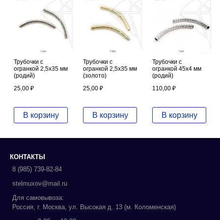
Трубочки с
Трубочки с
Трубочки с
огранкой 2,5х35 мм
огранкой 2,5х35 мм
огранкой 45х4 мм
(родий)
(золото)
(родий)
25,00
₽
25,00
₽
110,00
₽
В корзину
В корзину
В корзину
КОНТАКТЫ
8 (985) 739-82-84
stelmuxov@mail.ru
Для самовывоза:
Россия, г. Москва, ул. Высокая д. 13 (м. Коломенская)